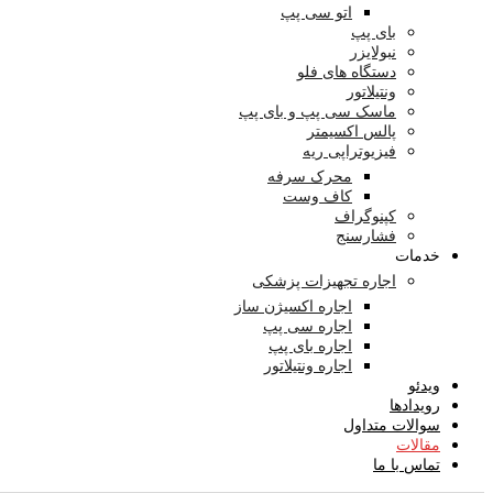
اتو سی پپ
بای پپ
نبولایزر
دستگاه های فلو
ونتیلاتور
ماسک سی پپ و بای پپ
پالس اکسیمتر
فیزیوتراپی ریه
محرک سرفه
کاف وست
کپنوگراف
فشارسنج
خدمات
اجاره تجهیزات پزشکی
اجاره اکسیژن ساز
اجاره سی پپ
اجاره بای پپ
اجاره ونتیلاتور
ویدئو
رویدادها
سوالات متداول
مقالات
تماس با ما