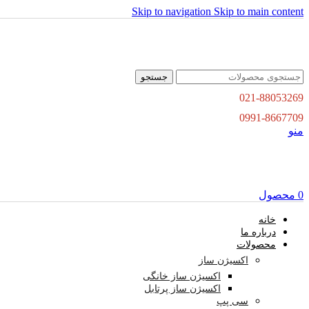
Skip to navigation
Skip to main content
جستجو
021-88053269
0991-8667709
منو
0
محصول
خانه
درباره ما
محصولات
اکسیژن ساز
اکسیژن ساز خانگی
اکسیژن ساز پرتابل
سی پپ