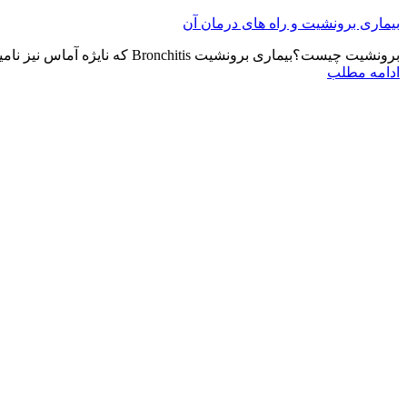
بیماری برونشیت و راه های درمان آن
برونشیت چیست؟بیماری برونشیت Bronchitis که نایژه آماس نیز نامیده می شود یکی از بیماری های شایع تنفسی ...
ادامه مطلب