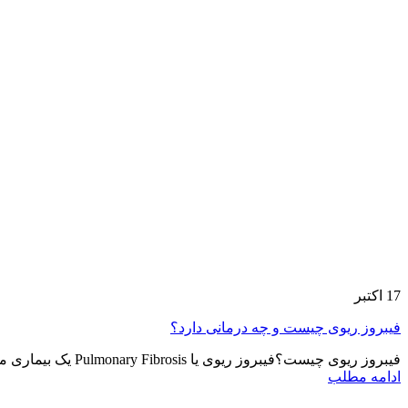
17
اکتبر
فیبروز ریوی چیست و چه درمانی دارد؟
فیبروز ریوی چیست؟فیبروز ریوی یا Pulmonary Fibrosis یک بیماری مزمن ریوی است که در بافت همبند ریه اتفا...
ادامه مطلب