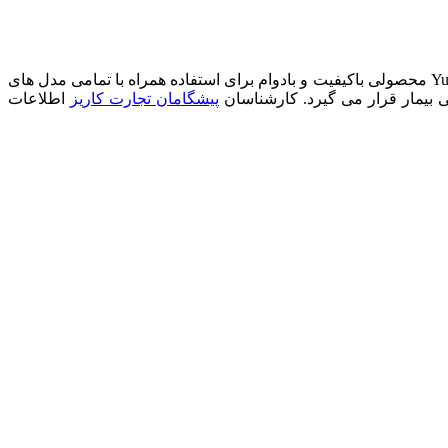
دستگاه های کمک تنفسی مانند سی پپ و بای پپ، برای رساندن هوا به بیماران از ماسک های مخصوص استفاده می کنند. ماسک Yuwell YF-06 محصولی باکیفیت و بادوام برای استفاده همراه با تمامی مدل های
 بیمار قرار می گیرد. کارشناسان
پیشگامان تجارت کاریز
اطلاعات