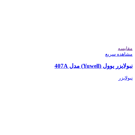
مقایسه
مشاهده سریع
نبولایزر یوول (Yuwell) مدل 407A
نبولایزر