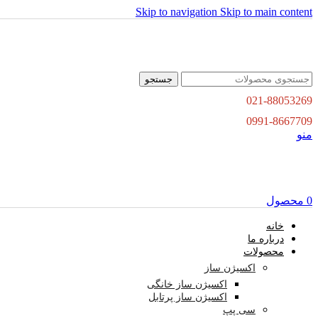
Skip to navigation
Skip to main content
جستجو
021-88053269
0991-8667709
منو
0
محصول
خانه
درباره ما
محصولات
اکسیژن ساز
اکسیژن ساز خانگی
اکسیژن ساز پرتابل
سی پپ