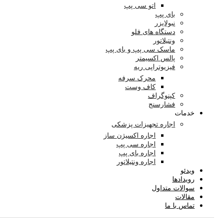
اتو سی پپ
بای پپ
نبولایزر
دستگاه های فلو
ونتیلاتور
ماسک سی پپ و بای پپ
پالس اکسیمتر
فیزیوتراپی ریه
محرک سرفه
کاف وست
کپنوگراف
فشارسنج
خدمات
اجاره تجهیزات پزشکی
اجاره اکسیژن ساز
اجاره سی پپ
اجاره بای پپ
اجاره ونتیلاتور
ویدئو
رویدادها
سوالات متداول
مقالات
تماس با ما