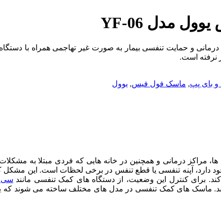
ل مدل YF-06
پپ فول فیس یوول مدل YF-06 برای اکسیژن درمانی و حمایت تنفسی بیمار به صورت غیر ت
ر نرفته است.
 بای پپ
,
ماسک فول فیس
,
یوول
پپ فول فیس یوول مدل YF-06 در بیمارستان ها، مراکز درمانی و همچنین در خانه هایی که 
زن وجود دارد، آپنه تنفسی یا قطع تنفس در برخی لحظات است. این مشکل
 کند. برای کنترل این وضعیت، از دستگاه های کمک تنفسی مانند
سی 
نند. ماسک های کمک تنفسی در مدل های مختلف ساخته می شوند که یک