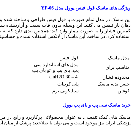
ویژگی های ماسک فول فیس یوول مدل
YF-06
این ماسک در مدل تمام صورت یا فول فیس طراحی و ساخته شده و تما
دهان باز تنفس می کنند. این وسیله بدون قاب سفت و آزاردهنده س
کمترین فشار را به صورت بیمار وارد کند؛ همچنین بندی دارد که به
استفاده کرد. در ساخت این ماسک از لاتکس استفاده نشده و حساسیت
مدل ماسک
فول فیس
مدل های استاندارد سی
مناسب برای
پپ، بای پپ و اتو بای پپ
4 – 30 cmH2O
محدوده فشار
جنس بدنه ماسک
پلی کربنات
کوشن
سیلیکونی نرم
خرید ماسک سی پپ و بای پپ یوول
ماسک های کمک تنفسی، به عنوان محصولاتی پرکاربرد و رایج در مرا
پزشکی ایران نیز موجود است و می توان با صلاحدید پزشک از میان آن