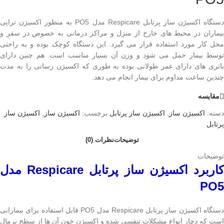
دستگاه اکسیژن ساز پرتابل Respicare مدل PO5 به منظور اکسیژن تراپی
بیماران در محیط های خارج از منزل و مراکز درمانی به خصوص در سفر و
محل کار مورد استفاده قرار می گیرد. این دستگاه کوچک بوده و به راحتی
توسط بیمار حمل می شود و وزن آن بسیار مناسب است. هم چنین دارای
باتری های دارای عمر طولانی بوده به طوری که اکسیژن رسانی را به مدت
چندین ساعت مداوم برای بیمار انجام می دهد.
مقایسه
دسته:
اکسیژن ساز
,
اکسیژن ساز پرتابل
برچسب:
اکسیژن ساز
,
اکسیژن ساز
پرتابل
توضیحات
نظرات (0)
توضیحات
اربرد اکسیژن ساز پرتابل
Respicare
مدل
PO5
دستگاه اکسیژن ساز پرتابل Respicare مدل PO5 قابل استفاده برای بیمارانی
است که دچار انواع مشکلات تنفسی شده و اکسیژن خون آن ها از سطح نرمال