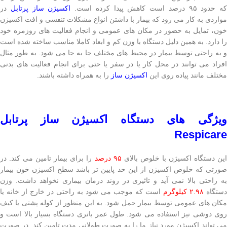
که حدود ۹۵ درصد است کاهش پیدا کرده است.
اکسیژن ساز پرتابل
در
مواردی به کار می رود که بیمار با داشتن انواع مشکلات تنفسی و افت اکسیژن
خون، تمایل به حضور در مکان های عمومی و انجام فعالیت های روزمره خود
را دارد. به همین دلیل دستگاه با وزن کم و ابعاد کاملا مناسب ساخته شده است
و به راحتی توسط بیمار در محیط های مختلف جا به جا می شود. به طور مثال
افراد می توانند در محل کار یا در سفر یا حتی برای انجام فعالیت های بدنی
مختلف مانند پیاده روی این
اکسیژن ساز
را به همراه داشته باشند.
ویژگی های دستگاه اکسیژن ساز پرتابل
Respicare
ین دستگاه اکسیژن با خلوص بالای
۹۵ درصد
را برای بیمار تامین می کند. در
صورتی که خلوص اکسیژن از این حد پایین تر باشد سطح اکسیژن خون بیمار
به راحتی بالا نمی آید و تاثیری در روند درمان بیماری نخواهد داشت. وزن
دستگاه
۲.۹۸ کیلوگرم
است که موجب می شود به راحتی در خارج از خانه یا
مکان های عمومی توسط بیمار حمل شود. به این منظور از کوله پشتی یا کیف
روی دوشی نیز استفاده می شود. طول عمر باتری دستگاه بسیار بالا است و
می تواند اکسیژن مورد نیاز ما را به صورت طولانی مدت تامین کند. در صورت