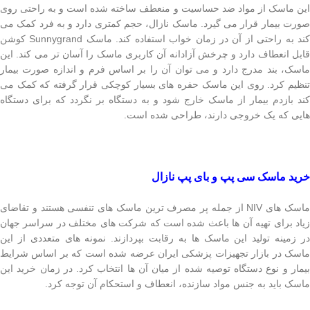
این ماسک از مواد ضد حساسیت و منعطف ساخته شده است و به راحتی روی
صورت بیمار قرار می گیرد. ماسک نازال، حجم کمتری دارد و به فرد کمک می
کند به راحتی از آن در زمان خواب استفاده کند. ماسک Sunnygrand کوشن
قابل انعطاف دارد و چرخش آزادانه آن کاربری ماسک را آسان تر می کند. این
ماسک، بند مدرج دارد و می توان آن را بر اساس فرم و اندازه صورت بیمار
تنظیم کرد. روی این ماسک حفره های بسیار کوچکی قرار گرفته که کمک می
کند بازدم بیمار از ماسک خارج شود و به دستگاه بر نگردد که برای دستگاه
هایی که یک خروجی دارند، طراحی شده است.
خرید ماسک سی پپ و بای پپ نازال
ماسک های NIV از جمله پر مصرف ترین ماسک های تنفسی هستند و تقاضای
زیاد برای تهیه آن ها باعث شده است که شرکت های مختلف در سراسر جهان
در زمینه تولید این ماسک ها به رقابت بپردازند. نمونه های متعددی از این
ماسک در بازار تجهیزات پزشکی ایران عرضه شده است که بر اساس شرایط
بیمار و نوع دستگاه توصیه شده از میان آن ها انتخاب کرد. در زمان خرید این
ماسک باید به جنس مواد سازنده، انعطاف و استحکام آن توجه کرد.