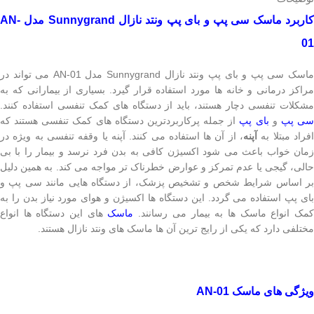
اربرد ماسک سی پپ و بای پپ ونتد نازال
Sunnygrand
مدل
AN-
01
ماسک سی پپ و بای پپ ونتد نازال Sunnygrand مدل AN-01 می تواند در
مراکز درمانی و خانه ها مورد استفاده قرار گیرد. بسیاری از بیمارانی که به
مشکلات تنفسی دچار هستند، باید از دستگاه های کمک تنفسی استفاده کنند.
ی پپ
و
بای پپ
از جمله پرکاربردترین دستگاه های کمک تنفسی هستند که
افراد مبتلا به
آپنه
، از آن ها استفاده می کنند. آپنه یا وقفه تنفسی به ویژه در
زمان خواب باعث می شود اکسیژن کافی به بدن فرد نرسد و بیمار را با بی
حالی، گیجی یا عدم تمرکز و عوارض خطرناک تر مواجه می کند. به همین دلیل
بر اساس شرایط شخص و تشخیص پزشک، از دستگاه هایی مانند سی پپ و
بای پپ استفاده می گردد. این دستگاه ها اکسیژن و هوای مورد نیاز بدن را به
مک انواع ماسک ها به بیمار می رسانند.
ماسک
های این دستگاه ها انواع
مختلفی دارد که یکی از رایج ترین آن ها ماسک های ونتد نازال هستند.
ویژگی های ماسک
AN-01