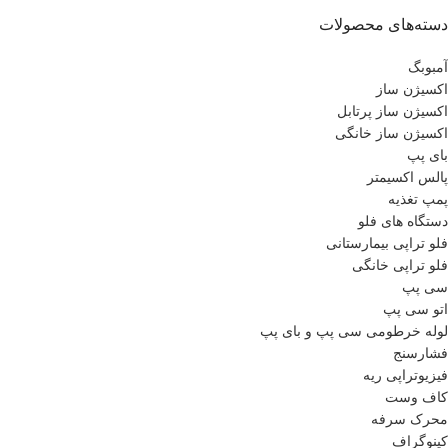
دسته‌های محصولات
آمبوبگ
اکسیژن ساز
اکسیژن ساز پرتابل
اکسیژن ساز خانگی
بای پپ
پالس اکسیمتر
پمپ تغذیه
دستگاه های فلو
فلو تراپی بیمارستانی
فلو تراپی خانگی
سی پپ
اتو سی پپ
لوله خرطومی سی پپ و بای پپ
فشارسنج
فیزیوتراپی ریه
کاف وست
محرک سرفه
کپنوگراف