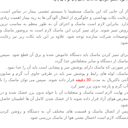
از آن جایی که این ماسک مستقیما با سیستم تنفسی بیمار در تماس است،
رعایت نکات بهداشتی و جلوگیری از انتقال آلودگی ها به ریه بیمار اهمیت زیادی
دارد. بنابراین لازم است ماسک و اجزای آن به طور منظم به مناسب ترین
روش تمیز شوند. برای تمیز کردن این ماسک لازم است به بروشور ماسک و
توضیحات شرکت سازنده توجه شود. علاوه بر این باید نکات زیر نیز رعایت
شود:
برای تمیز کردن ماسک باید دستگاه خاموش شده و برق آن قطع شود. سپس
ماسک از دستگاه و سایر متعلقاتش جدا گردد.
در صورتی که ماسک دارای پوشش سر و پیشانی است باید آن را جدا نمود.
ماسک، لوله های رابط و پوشش سر باید در ظرفی حاوی آب گرم و صابون
نتی باکتریال به مدت
30 دقیقه
قرار داده شوند. سپس می توان ماسک را با
آب گرم و پارچه بدون پرز تمیز کرد.
در نهایت لازم است ماسک و متعلقات آن با حوله بدون پرز خشک شده و در
معرض هوای آزاد قرار داده شوند تا از خشک شدن کامل آن ها اطمینان حاصل
شود.
پس از اتصال ماسک و قسمت های مختلف آن به دستگاه و روشن کردن
دستگاه، لازم است احتمال نشتی هوا از ماسک بررسی شود.