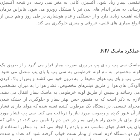
تنفسی بیمار زیاد شود، اکسیژن کافی به مغز نمی رسد، در نتیجه اکسیژن
رسانی به سایر اندام های بدن نیز با مشکل روبرو می شود. بنابراین درمان
آپنه اهمیت زیادی دارد و از خستگی و عدم هوشیاری در طی روز و هم چنین از
انواع بیماری های قلبی- عروقی و مغزی جلوگیری می کند.
عملکرد ماسک NIV:
ماسک سی پپ و بای پپ بر روی صورت بیمار قرار می گیرد و از طریق یک
لوله مخصوص به نام لوله خرطومی به سی پپ یا بای پپ متصل می شود.
سی پپ و بای پپ هوای محیط را به درون خود می کشند و پس از پاک کردن
آلودگی های هوا از طریق فیلترهای مخصوص، فشار هوا را به میزان مشخصی
می رسانند و سپس از طریق لوله خرطومی به ماسک بیمار انتقال می دهند.
لازم به ذکر است که به منظور حس بهتر بیمار و جلوگیری از خشک شدن
مجرای تنفسی، در دستگاه یک مرطوب کننده تعبیه شده که هوای دارای فشار
از آن عبور کرده و رطوبت مورد نیاز را دریافت می کند. سی پپ فشار مورد
نیاز برای باز شدن راه هوایی بیمار در حین دم را تامین می کند، در حالی که
بای پپ فشار هوای مناسب دم و بازدم را ایجاد می کند. به منظور استفاده از
این دو دستگاه لازم است از بیمار تست خواب گرفته شود که تعداد و شدت