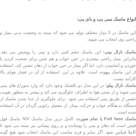
انواع ماسک سی پپ و بای پپ:
این ماسک در 3 مدل مختلف تولید می شود که بسته به وضعیت بدنی بیمار و
راحتی وی انتخاب می شوند:
اسک نازال بینی:
این ماسک حجم کمی دارد و بینی را پوشش می دهد.
بنابراین بیمار راحتی بیشتری در حین خواب و هم چنین برای صحبت کردن یا
خوردن و آشامیدن دارد. اما اگر بیمار در حین خواب از دهان تنفس کند، استفاده
از این ماسک بیهوده است. علاوه بر این، استفاده از آن در فشار هوای بالا
کارآمد نیست.
ماسک نازال پیلو:
در این مدل دو بالشتک وجود دارد که وارد سوراخ های بینی
می شوند و از نشتی هوا به اطراف جلوگیری می کند و بیشتر به منظور تقویت
تنفس از طریق بینی استفاده می شود. برای جلوگیری از جدا شدن ماسک از
دستگاه به هنگام خواب و حرکت بیمار، از مفصل زانویی گردان در آن استفاده
شده است.
اسک Full face یا تمام صورت
: کامل ترین مدل ماسک NIV ماسک فول
فیس است که دهان و بینی را پوشانده و بر روی پیشانی نیز بسته می شود تا
کاملا فیکس شود. اگر سایز و فرم مناسب این ماسک انتخاب شود هیچ گونه