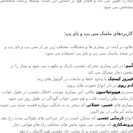
آپنه را تعیین می کند و فشار هوا بر اساس این تست توسط پزشک متخصص
مشخص می شود.
کاربردهای ماسک سی پپ و بای پپ:
علاوه بر آپنه، در بیماری ها و مشکلات مختلف زیر نیز از سی پپ و بای پپ و
در نتیجه ماسک سی پپ و بای پپ استفاده می شود:
آسم:
در این بیماری مجرای تنفسی باریک و ملتهب می شود و بیمار را در
تنفس دچار مشکل می کند.
فیبروز کیستیک
یا وجود خلط و مایعات در آلوئول های ریه.
ادم ریوی
در اثر انواع عفونت های ریوی.
سندرم
هیپوونتیلاسیون
چاقی: این بیماری موجب اختلال تنفسی در طول خواب،
نارسایی بطن راست قلب و هم چنین خواب آلودگی در طول روز می شود.
بیماری های
عصبی- عضلانی
که منجر به بد شکلی دیواره قفسه سینه می شوند
مانند آنرمالی در توراکس.
انواع
نارسایی تنفسی
که ممکن است در اثر جراحی های طولانی مدت رخ دهد.
برونشکتازی
که موجب می شود بخش های مختلف راه های هوایی دچار
افزایش حجم دائمی شوند و نارسایی حاد تنفسی هیپرکاپنیک رخ دهد.